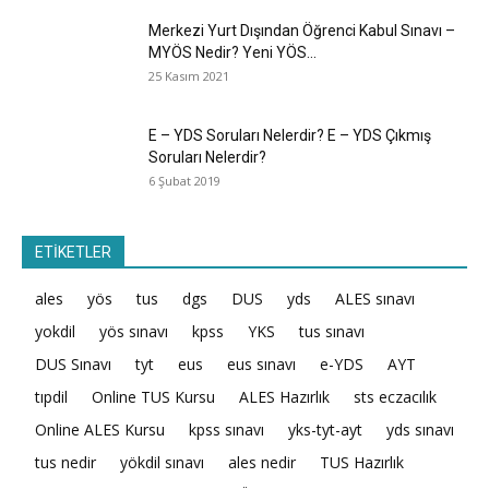
Merkezi Yurt Dışından Öğrenci Kabul Sınavı –
MYÖS Nedir? Yeni YÖS...
25 Kasım 2021
E – YDS Soruları Nelerdir? E – YDS Çıkmış
Soruları Nelerdir?
6 Şubat 2019
ETİKETLER
ales
yös
tus
dgs
DUS
yds
ALES sınavı
yokdil
yös sınavı
kpss
YKS
tus sınavı
DUS Sınavı
tyt
eus
eus sınavı
e-YDS
AYT
tıpdil
Online TUS Kursu
ALES Hazırlık
sts eczacılık
Online ALES Kursu
kpss sınavı
yks-tyt-ayt
yds sınavı
tus nedir
yökdil sınavı
ales nedir
TUS Hazırlık