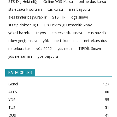
STS Diş Hekimliği
Online YÖS Kursu
online dus kursu
sts eczacılık soruları
tus kursu
ales başvuru
ales kimler başvurabilir
STS TIP
dgs sınavı
sts tıp doktorluğu
Diş Hekimliği Uzmanlık Sınavı
yökdil hazırlık
tr yös
sts eczacılık sınavı
eus hazırlık
dikey geçiş sınavı
yök
nettekurs ales
nettekurs dus
nettekurs tus
yös 2022
yds nedir
TIPDİL Sınavı
yds ne zaman
yös başvuru
KATEGORİLER
Genel
127
ALES
60
YÖS
55
TUS
51
DUS
41