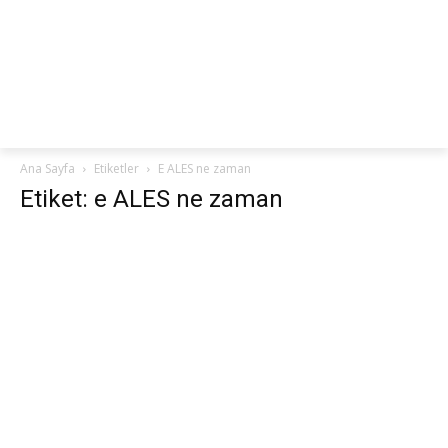
netteKURS
Ana Sayfa
Etiketler
E ALES ne zaman
Etiket: e ALES ne zaman