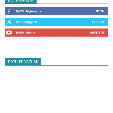
BİZİ TAKİP EDİN
40,803
Beğenenler
BEĞEN
222
Takipçiler
TAKIP ET
26,000
Abone
ABONE OL
POPÜLER YAZILAR