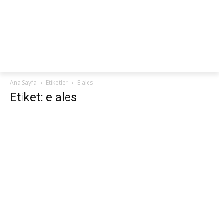
netteKURS
Ana Sayfa
Etiketler
E ales
Etiket: e ales