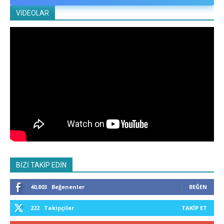
VİDEOLAR
BİZİ TAKİP EDİN
40,803
Beğenenler
BEĞEN
222
Takipçiler
TAKIP ET