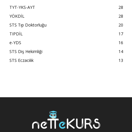
TYT-YKS-AYT
28
YÖKDİL
28
STS Tıp Doktorluğu
20
TIPDİL
17
e-YDS
16
STS Diş Hekimliği
14
STS Eczacılık
13