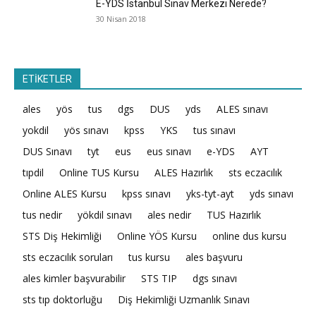
E-YDS İstanbul Sınav Merkezi Nerede?
30 Nisan 2018
ETİKETLER
ales
yös
tus
dgs
DUS
yds
ALES sınavı
yokdil
yös sınavı
kpss
YKS
tus sınavı
DUS Sınavı
tyt
eus
eus sınavı
e-YDS
AYT
tıpdil
Online TUS Kursu
ALES Hazırlık
sts eczacılık
Online ALES Kursu
kpss sınavı
yks-tyt-ayt
yds sınavı
tus nedir
yökdil sınavı
ales nedir
TUS Hazırlık
STS Diş Hekimliği
Online YÖS Kursu
online dus kursu
sts eczacılık soruları
tus kursu
ales başvuru
ales kimler başvurabilir
STS TIP
dgs sınavı
sts tıp doktorluğu
Diş Hekimliği Uzmanlık Sınavı