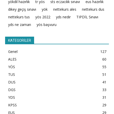
yökdil hazırlık
tr yös
sts eczacılık sınavı
eus hazırlık
dikey geçiş sınavı
yök
nettekurs ales
nettekurs dus
nettekurs tus
yös 2022
yds nedir
TIPDİL Sınavı
yds ne zaman
yös başvuru
KATEGORİLER
Genel
127
ALES
60
YÖS
55
TUS
51
DUS
41
DGS
33
YDS
31
KPSS
29
EUS
29