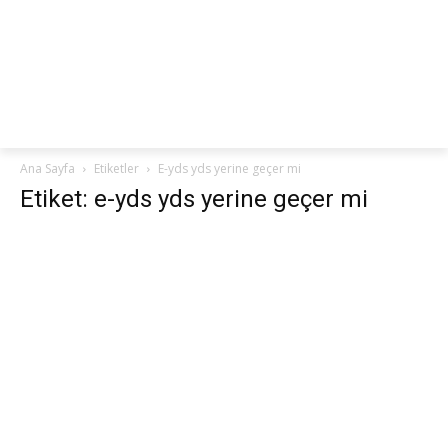
netteKURS
Ana Sayfa
Etiketler
E-yds yds yerine geçer mi
Etiket: e-yds yds yerine geçer mi