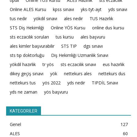
tıpdil
Online TUS Kursu
ALES Hazırlık
sts eczacılık
Online ALES Kursu
kpss sınavı
yks-tyt-ayt
yds sınavı
tus nedir
yökdil sınavı
ales nedir
TUS Hazırlık
STS Diş Hekimliği
Online YÖS Kursu
online dus kursu
sts eczacılık soruları
tus kursu
ales başvuru
ales kimler başvurabilir
STS TIP
dgs sınavı
sts tıp doktorluğu
Diş Hekimliği Uzmanlık Sınavı
yökdil hazırlık
tr yös
sts eczacılık sınavı
eus hazırlık
dikey geçiş sınavı
yök
nettekurs ales
nettekurs dus
nettekurs tus
yös 2022
yds nedir
TIPDİL Sınavı
yds ne zaman
yös başvuru
KATEGORİLER
Genel
127
ALES
60