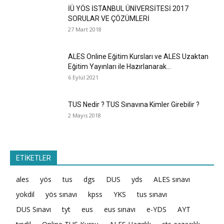
İÜ YÖS İSTANBUL ÜNİVERSİTESİ 2017
SORULAR VE ÇÖZÜMLERİ
27 Mart 2018
ALES Online Eğitim Kursları ve ALES Uzaktan
Eğitim Yayınları ile Hazırlanarak...
6 Eylül 2021
TUS Nedir ? TUS Sınavına Kimler Girebilir ?
2 Mayıs 2018
ETİKETLER
ales
yös
tus
dgs
DUS
yds
ALES sınavı
yokdil
yös sınavı
kpss
YKS
tus sınavı
DUS Sınavı
tyt
eus
eus sınavı
e-YDS
AYT