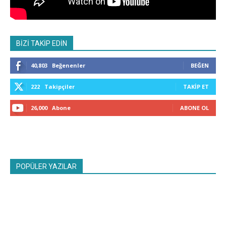
BİZİ TAKİP EDİN
40,803
Beğenenler
BEĞEN
222
Takipçiler
TAKIP ET
26,000
Abone
ABONE OL
POPÜLER YAZILAR