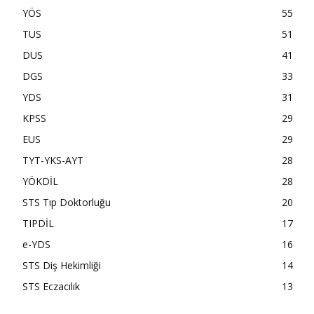
YÖS
55
TUS
51
DUS
41
DGS
33
YDS
31
KPSS
29
EUS
29
TYT-YKS-AYT
28
YÖKDİL
28
STS Tıp Doktorluğu
20
TIPDİL
17
e-YDS
16
STS Diş Hekimliği
14
STS Eczacılık
13