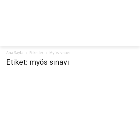
netteKURS
Ana Sayfa
Etiketler
Myös sınavı
Etiket: myös sınavı