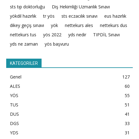
sts tıp doktorluğu
Diş Hekimliği Uzmanlık Sınavı
yökdil hazırlık
tr yös
sts eczacılık sınavı
eus hazırlık
dikey geçiş sınavı
yök
nettekurs ales
nettekurs dus
nettekurs tus
yös 2022
yds nedir
TIPDİL Sınavı
yds ne zaman
yös başvuru
KATEGORİLER
Genel
127
ALES
60
YÖS
55
TUS
51
DUS
41
DGS
33
YDS
31