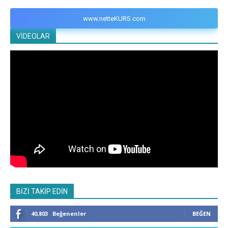
www.netteKURS.com
VİDEOLAR
BİZİ TAKİP EDİN
40,803
Beğenenler
BEĞEN