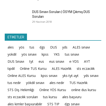
DUS Sınavı Soruları | ÖSYM Çıkmış DUS
Soruları
29 Haziran 2018
ETİKETLER
ales
yös
tus
dgs
DUS
yds
ALES sınavı
yokdil
yös sınavı
kpss
YKS
tus sınavı
DUS Sınavı
tyt
eus
eus sınavı
e-YDS
AYT
tıpdil
Online TUS Kursu
ALES Hazırlık
sts eczacılık
Online ALES Kursu
kpss sınavı
yks-tyt-ayt
yds sınavı
tus nedir
yökdil sınavı
ales nedir
TUS Hazırlık
STS Diş Hekimliği
Online YÖS Kursu
online dus kursu
sts eczacılık soruları
tus kursu
ales başvuru
ales kimler başvurabilir
STS TIP
dgs sınavı