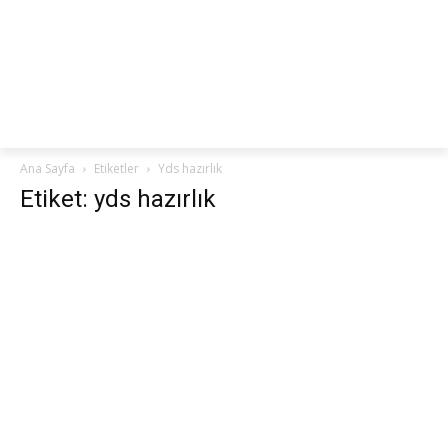
netteKURS
Ana Sayfa
Etiketler
Yds hazırlık
Etiket: yds hazırlık