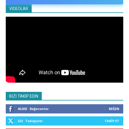
VİDEOLAR
BİZİ TAKİP EDİN
40,803
Beğenenler
BEĞEN
222
Takipçiler
TAKIP ET