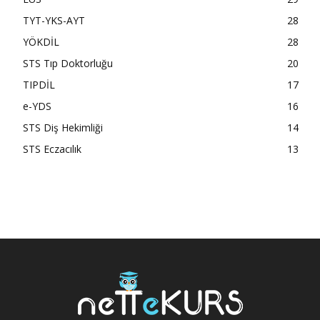
TYT-YKS-AYT
28
YÖKDİL
28
STS Tıp Doktorluğu
20
TIPDİL
17
e-YDS
16
STS Diş Hekimliği
14
STS Eczacılık
13