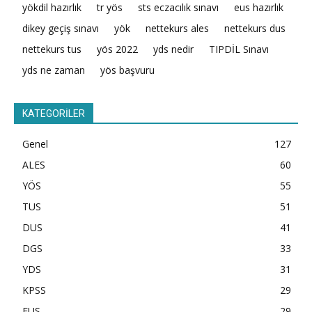
yökdil hazırlık
tr yös
sts eczacılık sınavı
eus hazırlık
dikey geçiş sınavı
yök
nettekurs ales
nettekurs dus
nettekurs tus
yös 2022
yds nedir
TIPDİL Sınavı
yds ne zaman
yös başvuru
KATEGORİLER
Genel
127
ALES
60
YÖS
55
TUS
51
DUS
41
DGS
33
YDS
31
KPSS
29
EUS
29