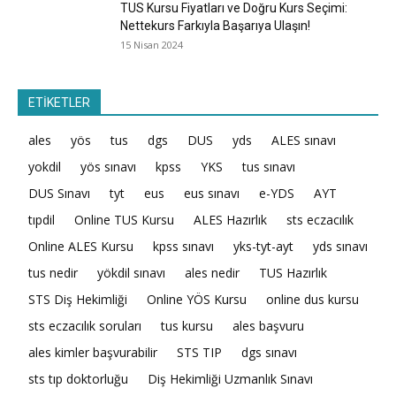
TUS Kursu Fiyatları ve Doğru Kurs Seçimi:
Nettekurs Farkıyla Başarıya Ulaşın!
15 Nisan 2024
ETİKETLER
ales
yös
tus
dgs
DUS
yds
ALES sınavı
yokdil
yös sınavı
kpss
YKS
tus sınavı
DUS Sınavı
tyt
eus
eus sınavı
e-YDS
AYT
tıpdil
Online TUS Kursu
ALES Hazırlık
sts eczacılık
Online ALES Kursu
kpss sınavı
yks-tyt-ayt
yds sınavı
tus nedir
yökdil sınavı
ales nedir
TUS Hazırlık
STS Diş Hekimliği
Online YÖS Kursu
online dus kursu
sts eczacılık soruları
tus kursu
ales başvuru
ales kimler başvurabilir
STS TIP
dgs sınavı
sts tıp doktorluğu
Diş Hekimliği Uzmanlık Sınavı