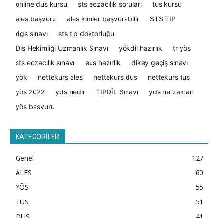
online dus kursu
sts eczacılık soruları
tus kursu
ales başvuru
ales kimler başvurabilir
STS TIP
dgs sınavı
sts tıp doktorluğu
Diş Hekimliği Uzmanlık Sınavı
yökdil hazırlık
tr yös
sts eczacılık sınavı
eus hazırlık
dikey geçiş sınavı
yök
nettekurs ales
nettekurs dus
nettekurs tus
yös 2022
yds nedir
TIPDİL Sınavı
yds ne zaman
yös başvuru
KATEGORİLER
Genel
127
ALES
60
YÖS
55
TUS
51
DUS
41