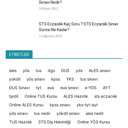
Sınavı Nedir?
16 Ekim 2021
STS Eczacılık Kaç Soru ? STS Eczacılık Sınav
Süresi Ne Kadar?
15 Ağustos 2022
ETİKETLER
ales
yös
tus
dgs
DUS
yds
ALES sınavı
yokdil
yös sınavı
kpss
YKS
tus sınavı
DUS Sınavı
tyt
eus
eus sınavı
e-YDS
AYT
tıpdil
Online TUS Kursu
ALES Hazırlık
sts eczacılık
Online ALES Kursu
kpss sınavı
yks-tyt-ayt
yds sınavı
tus nedir
yökdil sınavı
ales nedir
TUS Hazırlık
STS Diş Hekimliği
Online YÖS Kursu