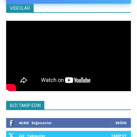
VİDEOLAR
BİZİ TAKİP EDİN
40,803
Beğenenler
BEĞEN
222
Takipçiler
TAKIP ET