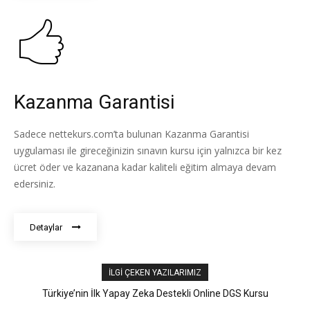
Kazanma Garantisi
Sadece nettekurs.com’ta bulunan Kazanma Garantisi
uygulaması ile gireceğinizin sınavın kursu için yalnızca bir kez
ücret öder ve kazanana kadar kaliteli eğitim almaya devam
edersiniz.
Detaylar
Tümü
ALES
DGS
DUS
e-ALES
e-YDS
İLGI ÇEKEN YAZILARIMIZ
EUS
KPSS
Nettekurs
SAHU
Scholastic Aptitude Test
STS Diş Hekimliği
Türkiye’nin İlk Yapay Zeka Destekli Online DGS Kursu
STS Eczacılık
STS Tıp Doktorluğu
TIPDİL
TUS