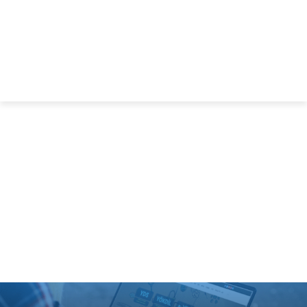
netteKURS
Sınırları Kaldıran Dershane
nettekurs.com Canlı Dersleri Sizi
Bekliyor !
ÜCRETSİZ DENE