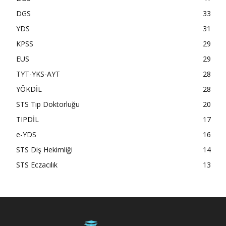
DGS
33
YDS
31
KPSS
29
EUS
29
TYT-YKS-AYT
28
YÖKDİL
28
STS Tıp Doktorluğu
20
TIPDİL
17
e-YDS
16
STS Diş Hekimliği
14
STS Eczacılık
13