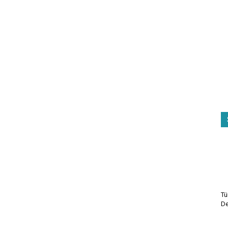
Tü
De