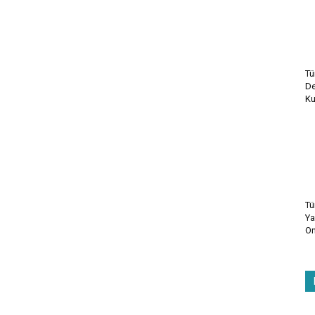
Tü
De
Ku
Tü
Ya
On