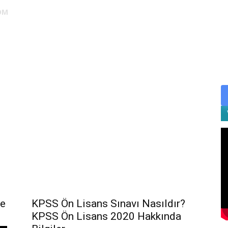
OM
DUS
EUS
SAHU
STS
TIPDİL
YÖKDİL
YDS
ALES
Ne
KPSS Ön Lisans Sınavı Nasıldır?
KPSS Ön Lisans 2020 Hakkında