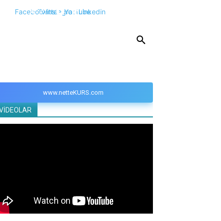
Facebook
Twitter
Instagram
Youtube
Linkedin
KPSS
DGS
YKS
YÖS
DİĞER
www.netteKURS.com
VİDEOLAR