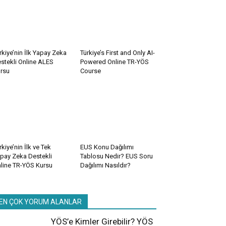
rkiye’nin İlk Yapay Zeka
Türkiye’s First and Only AI-
stekli Online ALES
Powered Online TR-YÖS
rsu
Course
rkiye’nin İlk ve Tek
EUS Konu Dağılımı
pay Zeka Destekli
Tablosu Nedir? EUS Soru
line TR-YÖS Kursu
Dağılımı Nasıldır?
EN ÇOK YORUM ALANLAR
YÖS’e Kimler Girebilir? YÖS