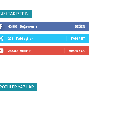
BİZİ TAKİP EDİN
40,803
Beğenenler
BEĞEN
222
Takipçiler
TAKIP ET
26,000
Abone
ABONE OL
POPÜLER YAZILAR