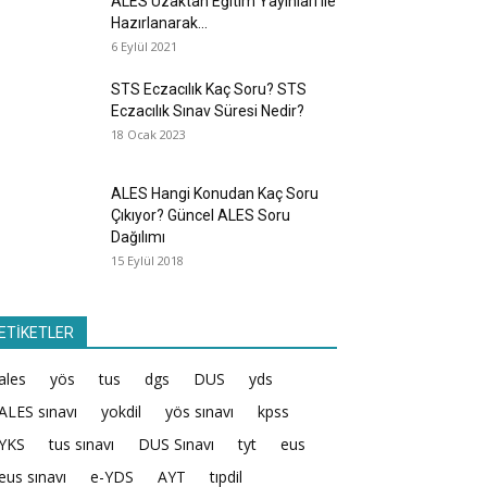
ALES Uzaktan Eğitim Yayınları ile
Hazırlanarak...
6 Eylül 2021
STS Eczacılık Kaç Soru? STS
Eczacılık Sınav Süresi Nedir?
18 Ocak 2023
ALES Hangi Konudan Kaç Soru
Çıkıyor? Güncel ALES Soru
Dağılımı
15 Eylül 2018
ETİKETLER
ales
yös
tus
dgs
DUS
yds
ALES sınavı
yokdil
yös sınavı
kpss
YKS
tus sınavı
DUS Sınavı
tyt
eus
eus sınavı
e-YDS
AYT
tıpdil