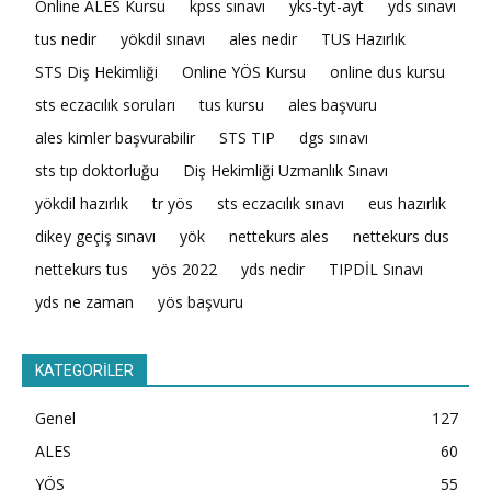
Online ALES Kursu
kpss sınavı
yks-tyt-ayt
yds sınavı
tus nedir
yökdil sınavı
ales nedir
TUS Hazırlık
STS Diş Hekimliği
Online YÖS Kursu
online dus kursu
sts eczacılık soruları
tus kursu
ales başvuru
ales kimler başvurabilir
STS TIP
dgs sınavı
sts tıp doktorluğu
Diş Hekimliği Uzmanlık Sınavı
yökdil hazırlık
tr yös
sts eczacılık sınavı
eus hazırlık
dikey geçiş sınavı
yök
nettekurs ales
nettekurs dus
nettekurs tus
yös 2022
yds nedir
TIPDİL Sınavı
yds ne zaman
yös başvuru
KATEGORİLER
Genel
127
ALES
60
YÖS
55