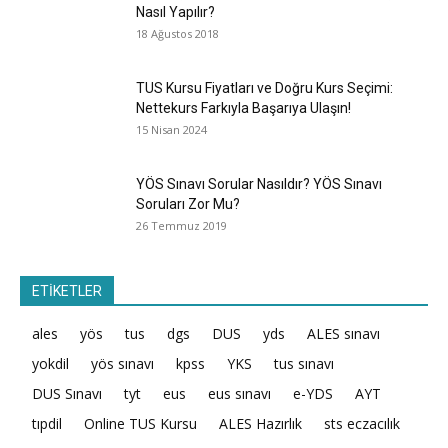
Nasıl Yapılır?
18 Ağustos 2018
TUS Kursu Fiyatları ve Doğru Kurs Seçimi:
Nettekurs Farkıyla Başarıya Ulaşın!
15 Nisan 2024
YÖS Sınavı Sorular Nasıldır? YÖS Sınavı
Soruları Zor Mu?
26 Temmuz 2019
ETİKETLER
ales
yös
tus
dgs
DUS
yds
ALES sınavı
yokdil
yös sınavı
kpss
YKS
tus sınavı
DUS Sınavı
tyt
eus
eus sınavı
e-YDS
AYT
tıpdil
Online TUS Kursu
ALES Hazırlık
sts eczacılık