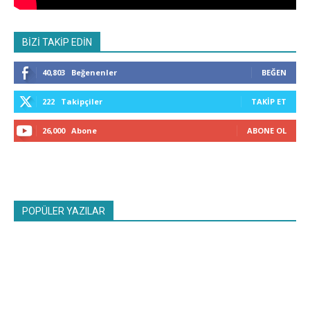
BİZİ TAKİP EDİN
40,803
Beğenenler
BEĞEN
222
Takipçiler
TAKIP ET
26,000
Abone
ABONE OL
POPÜLER YAZILAR