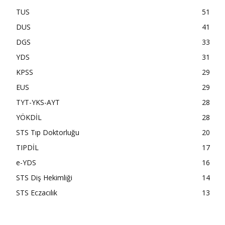
TUS
51
DUS
41
DGS
33
YDS
31
KPSS
29
EUS
29
TYT-YKS-AYT
28
YÖKDİL
28
STS Tıp Doktorluğu
20
TIPDİL
17
e-YDS
16
STS Diş Hekimliği
14
STS Eczacılık
13