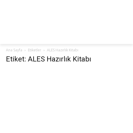
netteKURS
Ana Sayfa
Etiketler
ALES Hazırlık Kitabı
Etiket: ALES Hazırlık Kitabı