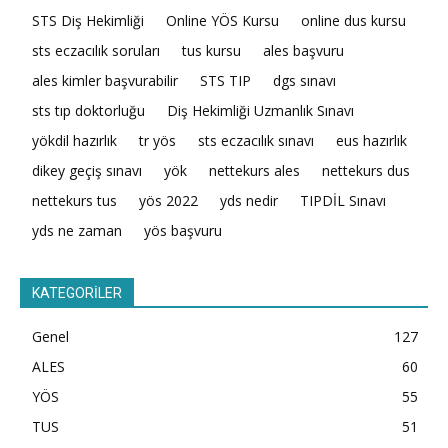
STS Diş Hekimliği
Online YÖS Kursu
online dus kursu
sts eczacılık soruları
tus kursu
ales başvuru
ales kimler başvurabilir
STS TIP
dgs sınavı
sts tıp doktorluğu
Diş Hekimliği Uzmanlık Sınavı
yökdil hazırlık
tr yös
sts eczacılık sınavı
eus hazırlık
dikey geçiş sınavı
yök
nettekurs ales
nettekurs dus
nettekurs tus
yös 2022
yds nedir
TIPDİL Sınavı
yds ne zaman
yös başvuru
KATEGORİLER
Genel
127
ALES
60
YÖS
55
TUS
51