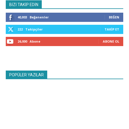
BİZİ TAKİP EDİN
40,803
Beğenenler
BEĞEN
222
Takipçiler
TAKIP ET
26,000
Abone
ABONE OL
POPÜLER YAZILAR