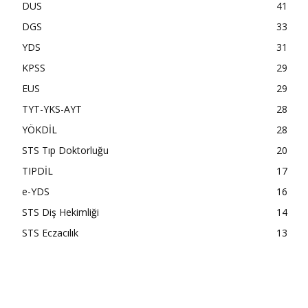
DUS
41
DGS
33
YDS
31
KPSS
29
EUS
29
TYT-YKS-AYT
28
YÖKDİL
28
STS Tıp Doktorluğu
20
TIPDİL
17
e-YDS
16
STS Diş Hekimliği
14
STS Eczacılık
13