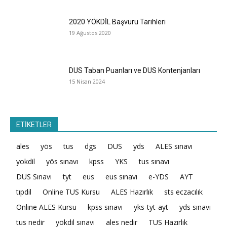
2020 YÖKDİL Başvuru Tarihleri
19 Ağustos 2020
DUS Taban Puanları ve DUS Kontenjanları
15 Nisan 2024
ETİKETLER
ales
yös
tus
dgs
DUS
yds
ALES sınavı
yokdil
yös sınavı
kpss
YKS
tus sınavı
DUS Sınavı
tyt
eus
eus sınavı
e-YDS
AYT
tıpdil
Online TUS Kursu
ALES Hazırlık
sts eczacılık
Online ALES Kursu
kpss sınavı
yks-tyt-ayt
yds sınavı
tus nedir
yökdil sınavı
ales nedir
TUS Hazırlık