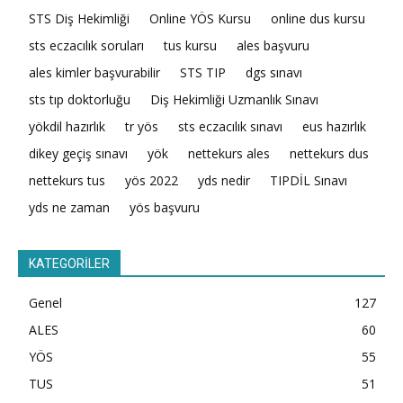
STS Diş Hekimliği
Online YÖS Kursu
online dus kursu
sts eczacılık soruları
tus kursu
ales başvuru
ales kimler başvurabilir
STS TIP
dgs sınavı
sts tıp doktorluğu
Diş Hekimliği Uzmanlık Sınavı
yökdil hazırlık
tr yös
sts eczacılık sınavı
eus hazırlık
dikey geçiş sınavı
yök
nettekurs ales
nettekurs dus
nettekurs tus
yös 2022
yds nedir
TIPDİL Sınavı
yds ne zaman
yös başvuru
KATEGORİLER
Genel
127
ALES
60
YÖS
55
TUS
51