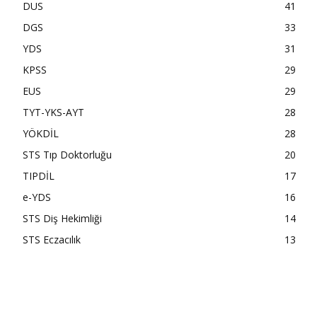
DUS
41
DGS
33
YDS
31
KPSS
29
EUS
29
TYT-YKS-AYT
28
YÖKDİL
28
STS Tıp Doktorluğu
20
TIPDİL
17
e-YDS
16
STS Diş Hekimliği
14
STS Eczacılık
13