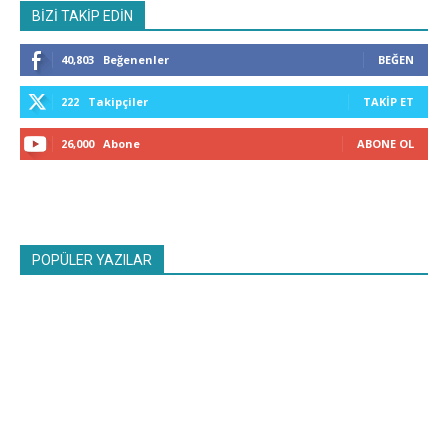
BİZİ TAKİP EDİN
40,803
Beğenenler
BEĞEN
222
Takipçiler
TAKIP ET
26,000
Abone
ABONE OL
POPÜLER YAZILAR