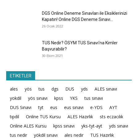
DGS Online Deneme Sınavları ile Eksiklerinizi
Kapatın! Online DGS Deneme Sınavı...
26 Ocak 2022
TUS Nedir? ÖSYM TUS Sınavı’na Kimler
Başvurabilir?
30 Ekim 2021
ETİKETLER
ales
yös
tus
dgs
DUS
yds
ALES sınavı
yokdil
yös sınavı
kpss
YKS
tus sınavı
DUS Sınavı
tyt
eus
eus sınavı
e-YDS
AYT
tıpdil
Online TUS Kursu
ALES Hazırlık
sts eczacılık
Online ALES Kursu
kpss sınavı
yks-tyt-ayt
yds sınavı
tus nedir
yökdil sınavı
ales nedir
TUS Hazırlık