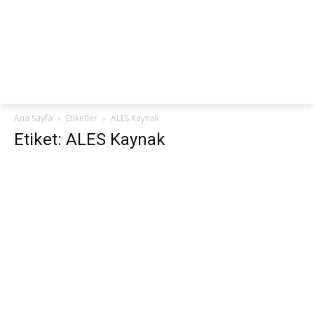
netteKURS
Ana Sayfa
Etiketler
ALES Kaynak
Etiket: ALES Kaynak