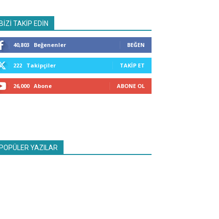
BİZİ TAKİP EDİN
40,803
Beğenenler
BEĞEN
222
Takipçiler
TAKIP ET
26,000
Abone
ABONE OL
POPÜLER YAZILAR