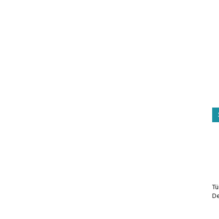
Tü
De