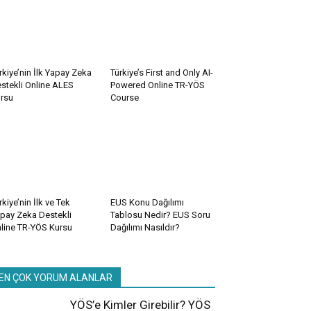
rkiye’nin İlk Yapay Zeka
Türkiye’s First and Only AI-
stekli Online ALES
Powered Online TR-YÖS
rsu
Course
rkiye’nin İlk ve Tek
EUS Konu Dağılımı
pay Zeka Destekli
Tablosu Nedir? EUS Soru
line TR-YÖS Kursu
Dağılımı Nasıldır?
EN ÇOK YORUM ALANLAR
YÖS’e Kimler Girebilir? YÖS