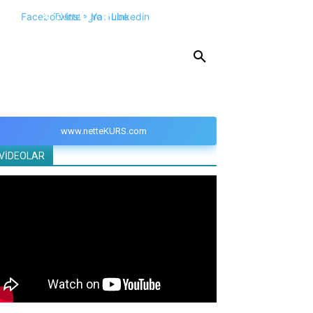
Facebook
Twitter
Instagram
Youtube
Linkedin
KPSS
DGS
YKS
YÖS
DİĞER
www.netteKURS.com
VİDEOLAR