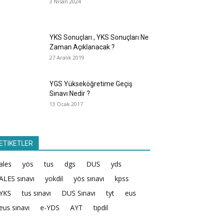
3 Nisan 2024
YKS Sonuçları , YKS Sonuçları Ne
Zaman Açıklanacak ?
27 Aralık 2019
YGS Yükseköğretime Geçiş
Sınavı Nedir ?
13 Ocak 2017
ETİKETLER
ales
yös
tus
dgs
DUS
yds
ALES sınavı
yokdil
yös sınavı
kpss
YKS
tus sınavı
DUS Sınavı
tyt
eus
eus sınavı
e-YDS
AYT
tıpdil