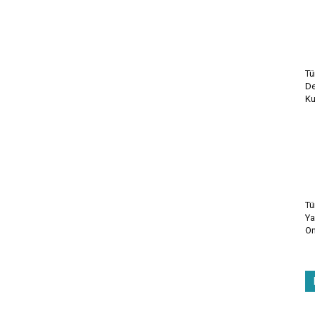
Tü
De
Ku
Tü
Ya
On