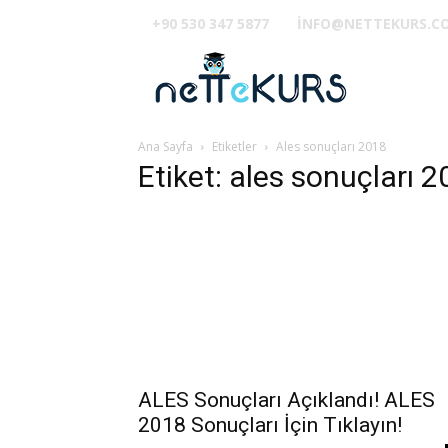
+90 530 347 5877
INFO@NETTEKURS.C
TUS
Ana Sayfa
Etiketler
Ales sonuçları 2018
Etiket: ales sonuçları 
ALES Sonuçları Açıklandı! ALES
2018 Sonuçları İçin Tıklayın!