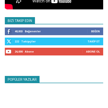
BİZİ TAKİP EDİN
40,803
Beğenenler
BEĞEN
222
Takipçiler
TAKIP ET
26,000
Abone
ABONE OL
POPÜLER YAZILAR