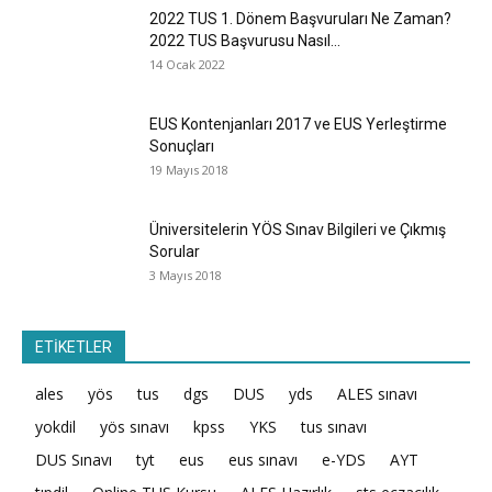
2022 TUS 1. Dönem Başvuruları Ne Zaman?
2022 TUS Başvurusu Nasıl...
14 Ocak 2022
EUS Kontenjanları 2017 ve EUS Yerleştirme
Sonuçları
19 Mayıs 2018
Üniversitelerin YÖS Sınav Bilgileri ve Çıkmış
Sorular
3 Mayıs 2018
ETİKETLER
ales
yös
tus
dgs
DUS
yds
ALES sınavı
yokdil
yös sınavı
kpss
YKS
tus sınavı
DUS Sınavı
tyt
eus
eus sınavı
e-YDS
AYT