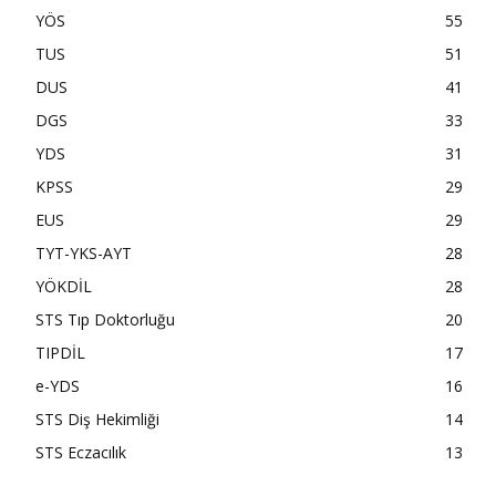
YÖS
55
TUS
51
DUS
41
DGS
33
YDS
31
KPSS
29
EUS
29
TYT-YKS-AYT
28
YÖKDİL
28
STS Tıp Doktorluğu
20
TIPDİL
17
e-YDS
16
STS Diş Hekimliği
14
STS Eczacılık
13