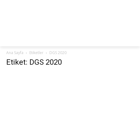
netteKURS
Ana Sayfa
Etiketler
DGS 2020
Etiket: DGS 2020