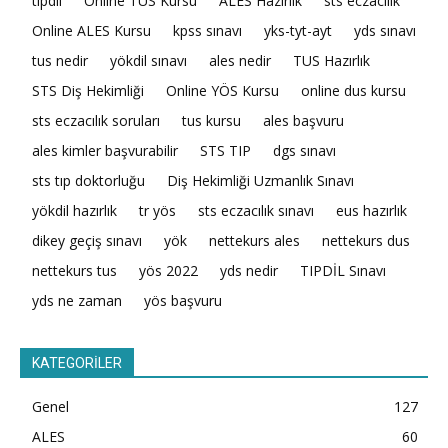
tıpdil
Online TUS Kursu
ALES Hazırlık
sts eczacılık
Online ALES Kursu
kpss sınavı
yks-tyt-ayt
yds sınavı
tus nedir
yökdil sınavı
ales nedir
TUS Hazırlık
STS Diş Hekimliği
Online YÖS Kursu
online dus kursu
sts eczacılık soruları
tus kursu
ales başvuru
ales kimler başvurabilir
STS TIP
dgs sınavı
sts tıp doktorluğu
Diş Hekimliği Uzmanlık Sınavı
yökdil hazırlık
tr yös
sts eczacılık sınavı
eus hazırlık
dikey geçiş sınavı
yök
nettekurs ales
nettekurs dus
nettekurs tus
yös 2022
yds nedir
TIPDİL Sınavı
yds ne zaman
yös başvuru
KATEGORİLER
Genel
127
ALES
60