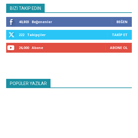
BİZİ TAKİP EDİN
40,803
Beğenenler
BEĞEN
222
Takipçiler
TAKIP ET
26,000
Abone
ABONE OL
POPÜLER YAZILAR