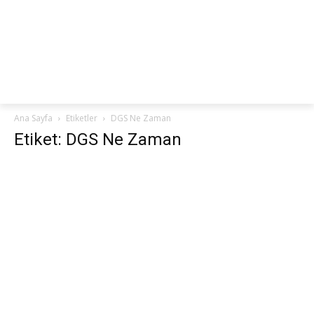
netteKURS
Ana Sayfa
Etiketler
DGS Ne Zaman
Etiket: DGS Ne Zaman