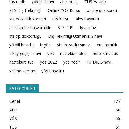
tus nedir
yökdil sınavı
ales nedir
TUS Hazırlık
STS Diş Hekimliği
Online YÖS Kursu
online dus kursu
sts eczacılık soruları
tus kursu
ales başvuru
ales kimler başvurabilir
STS TIP
dgs sınavı
sts tıp doktorluğu
Diş Hekimliği Uzmanlık Sınavı
yökdil hazırlık
tr yös
sts eczacılık sınavı
eus hazırlık
dikey geçiş sınavı
yök
nettekurs ales
nettekurs dus
nettekurs tus
yös 2022
yds nedir
TIPDİL Sınavı
yds ne zaman
yös başvuru
KATEGORİLER
Genel
127
ALES
60
YÖS
55
TUS
51