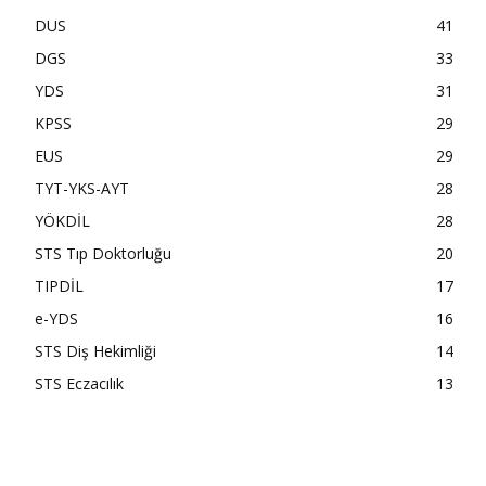
DUS
41
DGS
33
YDS
31
KPSS
29
EUS
29
TYT-YKS-AYT
28
YÖKDİL
28
STS Tıp Doktorluğu
20
TIPDİL
17
e-YDS
16
STS Diş Hekimliği
14
STS Eczacılık
13