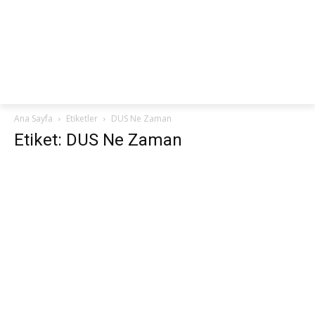
netteKURS
Ana Sayfa
Etiketler
DUS Ne Zaman
Etiket: DUS Ne Zaman