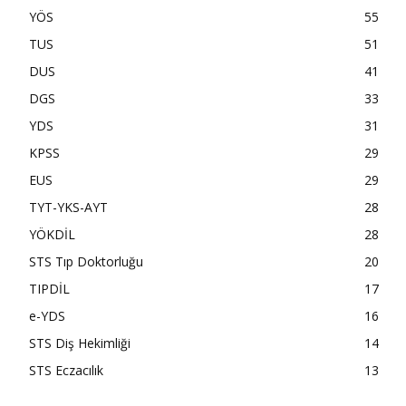
YÖS
55
TUS
51
DUS
41
DGS
33
YDS
31
KPSS
29
EUS
29
TYT-YKS-AYT
28
YÖKDİL
28
STS Tıp Doktorluğu
20
TIPDİL
17
e-YDS
16
STS Diş Hekimliği
14
STS Eczacılık
13