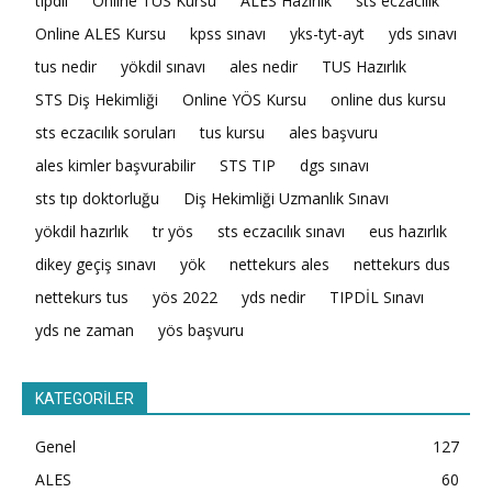
tıpdil
Online TUS Kursu
ALES Hazırlık
sts eczacılık
Online ALES Kursu
kpss sınavı
yks-tyt-ayt
yds sınavı
tus nedir
yökdil sınavı
ales nedir
TUS Hazırlık
STS Diş Hekimliği
Online YÖS Kursu
online dus kursu
sts eczacılık soruları
tus kursu
ales başvuru
ales kimler başvurabilir
STS TIP
dgs sınavı
sts tıp doktorluğu
Diş Hekimliği Uzmanlık Sınavı
yökdil hazırlık
tr yös
sts eczacılık sınavı
eus hazırlık
dikey geçiş sınavı
yök
nettekurs ales
nettekurs dus
nettekurs tus
yös 2022
yds nedir
TIPDİL Sınavı
yds ne zaman
yös başvuru
KATEGORİLER
Genel
127
ALES
60