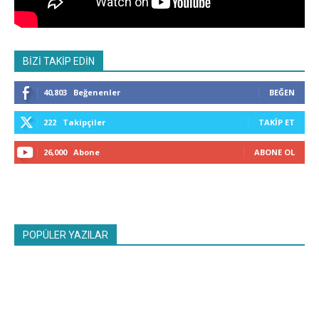
BİZİ TAKİP EDİN
40,803
Beğenenler
BEĞEN
222
Takipçiler
TAKIP ET
26,000
Abone
ABONE OL
POPÜLER YAZILAR