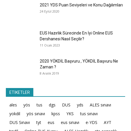
2021 YDS Puan Seviyeleri ve Konu Dağılımları
24 Eylül 2020
EUS Hazırlık Sürecinde En İyi Online EUS
Dershanesi Nasıl Seçilir?
11 Ocak 2023
2020 YÖKDİL Başvuru , YÖKDİL Başvuru Ne
Zaman ?
8 Aralık 2019
ETİKETLER
ales
yös
tus
dgs
DUS
yds
ALES sınavı
yokdil
yös sınavı
kpss
YKS
tus sınavı
DUS Sınavı
tyt
eus
eus sınavı
e-YDS
AYT