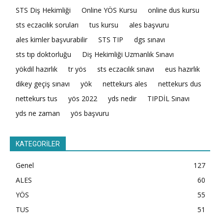
STS Diş Hekimliği
Online YÖS Kursu
online dus kursu
sts eczacılık soruları
tus kursu
ales başvuru
ales kimler başvurabilir
STS TIP
dgs sınavı
sts tıp doktorluğu
Diş Hekimliği Uzmanlık Sınavı
yökdil hazırlık
tr yös
sts eczacılık sınavı
eus hazırlık
dikey geçiş sınavı
yök
nettekurs ales
nettekurs dus
nettekurs tus
yös 2022
yds nedir
TIPDİL Sınavı
yds ne zaman
yös başvuru
KATEGORİLER
Genel
127
ALES
60
YÖS
55
TUS
51