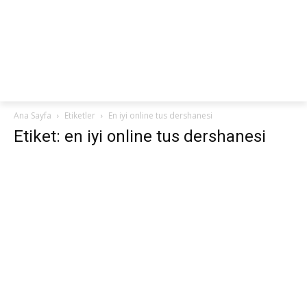
netteKURS
Ana Sayfa
Etiketler
En iyi online tus dershanesi
Etiket: en iyi online tus dershanesi