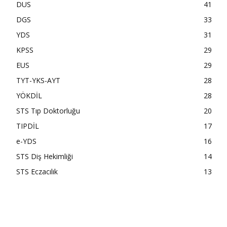
DUS
41
DGS
33
YDS
31
KPSS
29
EUS
29
TYT-YKS-AYT
28
YÖKDİL
28
STS Tıp Doktorluğu
20
TIPDİL
17
e-YDS
16
STS Diş Hekimliği
14
STS Eczacılık
13