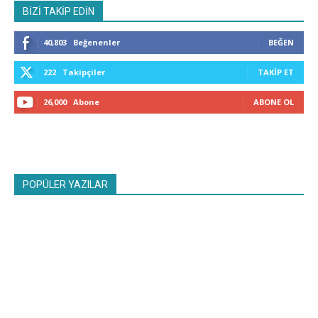
BİZİ TAKİP EDİN
40,803
Beğenenler
BEĞEN
222
Takipçiler
TAKIP ET
26,000
Abone
ABONE OL
POPÜLER YAZILAR