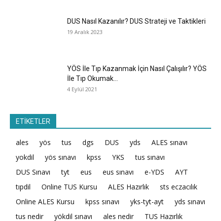
DUS Nasıl Kazanılır? DUS Strateji ve Taktikleri
19 Aralık 2023
YÖS İle Tıp Kazanmak İçin Nasıl Çalışılır? YÖS
İle Tıp Okumak...
4 Eylül 2021
ETİKETLER
ales
yös
tus
dgs
DUS
yds
ALES sınavı
yokdil
yös sınavı
kpss
YKS
tus sınavı
DUS Sınavı
tyt
eus
eus sınavı
e-YDS
AYT
tıpdil
Online TUS Kursu
ALES Hazırlık
sts eczacılık
Online ALES Kursu
kpss sınavı
yks-tyt-ayt
yds sınavı
tus nedir
yökdil sınavı
ales nedir
TUS Hazırlık