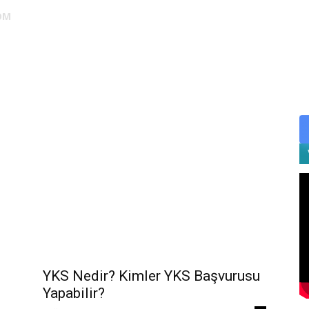
OM
DUS
EUS
SAHU
STS
TIPDİL
YÖKDİL
YDS
ALES
YKS Nedir? Kimler YKS Başvurusu
Yapabilir?