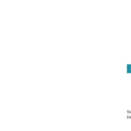
Tü
De