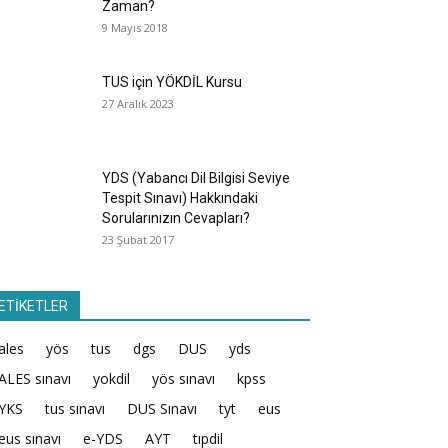
Zaman?
9 Mayıs 2018
TUS için YÖKDİL Kursu
27 Aralık 2023
YDS (Yabancı Dil Bilgisi Seviye
Tespit Sınavı) Hakkındaki
Sorularınızın Cevapları?
23 Şubat 2017
ETİKETLER
ales
yös
tus
dgs
DUS
yds
ALES sınavı
yokdil
yös sınavı
kpss
YKS
tus sınavı
DUS Sınavı
tyt
eus
eus sınavı
e-YDS
AYT
tıpdil