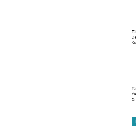
Tü
De
Ku
Tü
Ya
On