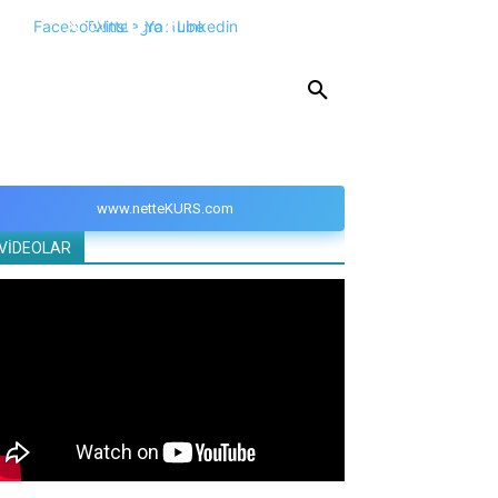
Facebook
Twitter
Instagram
Youtube
Linkedin
KPSS
DGS
YKS
YÖS
DİĞER
www.netteKURS.com
VİDEOLAR