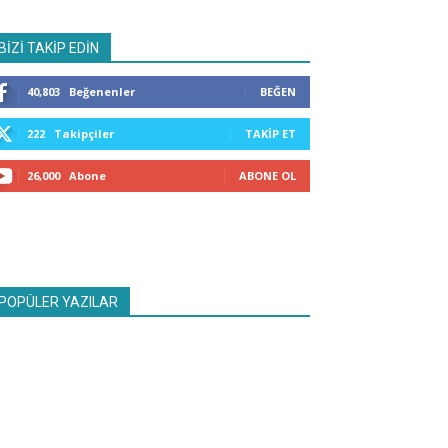
BİZİ TAKİP EDİN
40,803
Beğenenler
BEĞEN
222
Takipçiler
TAKIP ET
26,000
Abone
ABONE OL
POPÜLER YAZILAR