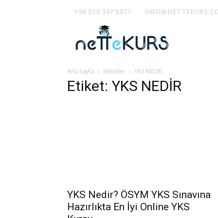
+90 530 347 5877
INFO@NETTEKURS.C
TUS
Ana Sayfa
Etiketler
YKS NEDİR
Etiket: YKS NEDİR
YKS Nedir? ÖSYM YKS Sınavına
Hazırlıkta En İyi Online YKS