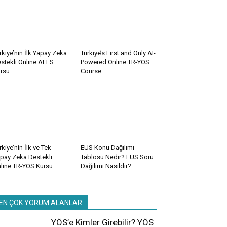
rkiye’nin İlk Yapay Zeka
Türkiye’s First and Only AI-
stekli Online ALES
Powered Online TR-YÖS
rsu
Course
rkiye’nin İlk ve Tek
EUS Konu Dağılımı
pay Zeka Destekli
Tablosu Nedir? EUS Soru
line TR-YÖS Kursu
Dağılımı Nasıldır?
EN ÇOK YORUM ALANLAR
YÖS’e Kimler Girebilir? YÖS