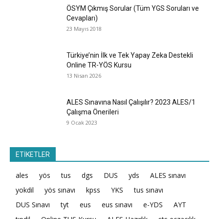
ÖSYM Çıkmış Sorular (Tüm YGS Soruları ve
Cevapları)
23 Mayıs 2018
Türkiye’nin İlk ve Tek Yapay Zeka Destekli
Online TR-YÖS Kursu
13 Nisan 2026
ALES Sınavına Nasıl Çalışılır? 2023 ALES/1
Çalışma Önerileri
9 Ocak 2023
ETİKETLER
ales
yös
tus
dgs
DUS
yds
ALES sınavı
yokdil
yös sınavı
kpss
YKS
tus sınavı
DUS Sınavı
tyt
eus
eus sınavı
e-YDS
AYT