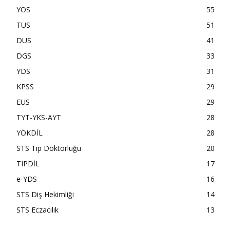
YÖS
55
TUS
51
DUS
41
DGS
33
YDS
31
KPSS
29
EUS
29
TYT-YKS-AYT
28
YÖKDİL
28
STS Tıp Doktorluğu
20
TIPDİL
17
e-YDS
16
STS Diş Hekimliği
14
STS Eczacılık
13