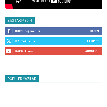
BİZİ TAKİP EDİN
40,803
Beğenenler
BEĞEN
222
Takipçiler
TAKIP ET
26,000
Abone
ABONE OL
POPÜLER YAZILAR