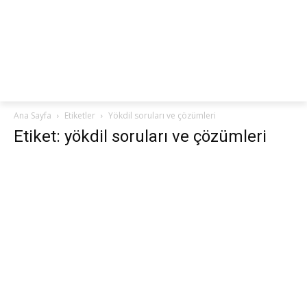
netteKURS
Ana Sayfa
Etiketler
Yökdil soruları ve çözümleri
Etiket: yökdil soruları ve çözümleri