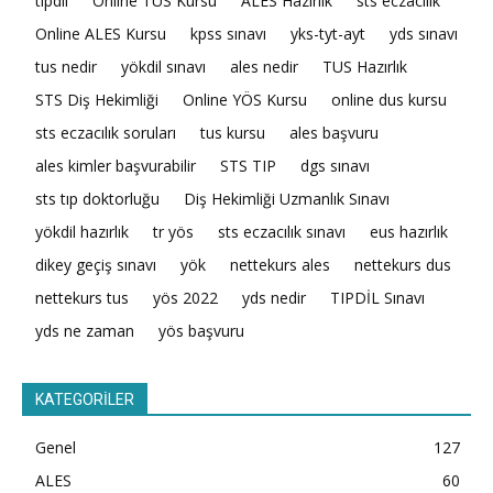
tıpdil
Online TUS Kursu
ALES Hazırlık
sts eczacılık
Online ALES Kursu
kpss sınavı
yks-tyt-ayt
yds sınavı
tus nedir
yökdil sınavı
ales nedir
TUS Hazırlık
STS Diş Hekimliği
Online YÖS Kursu
online dus kursu
sts eczacılık soruları
tus kursu
ales başvuru
ales kimler başvurabilir
STS TIP
dgs sınavı
sts tıp doktorluğu
Diş Hekimliği Uzmanlık Sınavı
yökdil hazırlık
tr yös
sts eczacılık sınavı
eus hazırlık
dikey geçiş sınavı
yök
nettekurs ales
nettekurs dus
nettekurs tus
yös 2022
yds nedir
TIPDİL Sınavı
yds ne zaman
yös başvuru
KATEGORİLER
Genel
127
ALES
60