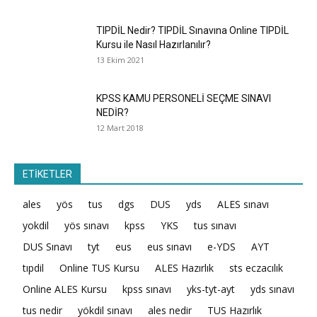
TIPDİL Nedir? TIPDİL Sınavına Online TIPDİL
Kursu ile Nasıl Hazırlanılır?
13 Ekim 2021
KPSS KAMU PERSONELİ SEÇME SINAVI
NEDİR?
12 Mart 2018
ETİKETLER
ales
yös
tus
dgs
DUS
yds
ALES sınavı
yokdil
yös sınavı
kpss
YKS
tus sınavı
DUS Sınavı
tyt
eus
eus sınavı
e-YDS
AYT
tıpdil
Online TUS Kursu
ALES Hazırlık
sts eczacılık
Online ALES Kursu
kpss sınavı
yks-tyt-ayt
yds sınavı
tus nedir
yökdil sınavı
ales nedir
TUS Hazırlık