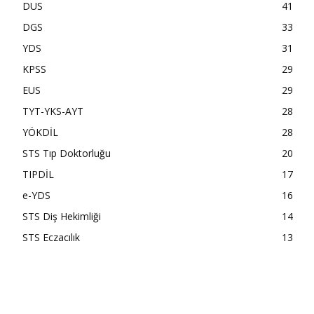
DUS
41
DGS
33
YDS
31
KPSS
29
EUS
29
TYT-YKS-AYT
28
YÖKDİL
28
STS Tıp Doktorluğu
20
TIPDİL
17
e-YDS
16
STS Diş Hekimliği
14
STS Eczacılık
13