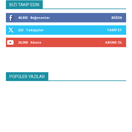
BİZİ TAKİP EDİN
40,803
Beğenenler
BEĞEN
222
Takipçiler
TAKIP ET
26,000
Abone
ABONE OL
POPÜLER YAZILAR