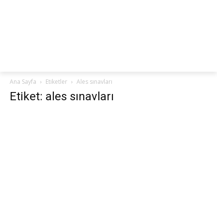
netteKURS
Ana Sayfa
Etiketler
Ales sınavları
Etiket: ales sınavları