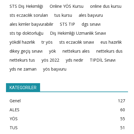
STS Diş Hekimliği
Online YÖS Kursu
online dus kursu
sts eczacılık soruları
tus kursu
ales başvuru
ales kimler başvurabilir
STS TIP
dgs sınavı
sts tıp doktorluğu
Diş Hekimliği Uzmanlık Sınavı
yökdil hazırlık
tr yös
sts eczacılık sınavı
eus hazırlık
dikey geçiş sınavı
yök
nettekurs ales
nettekurs dus
nettekurs tus
yös 2022
yds nedir
TIPDİL Sınavı
yds ne zaman
yös başvuru
KATEGORİLER
Genel
127
ALES
60
YÖS
55
TUS
51