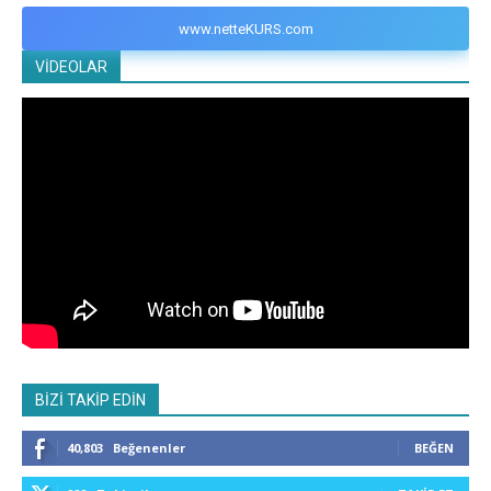
www.netteKURS.com
VİDEOLAR
BİZİ TAKİP EDİN
40,803
Beğenenler
BEĞEN