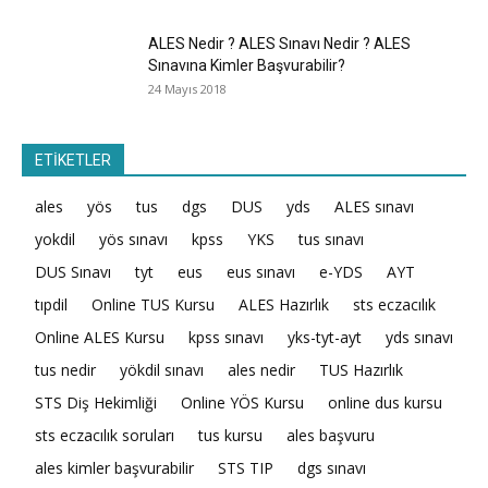
ALES Nedir ? ALES Sınavı Nedir ? ALES
Sınavına Kimler Başvurabilir?
24 Mayıs 2018
ETİKETLER
ales
yös
tus
dgs
DUS
yds
ALES sınavı
yokdil
yös sınavı
kpss
YKS
tus sınavı
DUS Sınavı
tyt
eus
eus sınavı
e-YDS
AYT
tıpdil
Online TUS Kursu
ALES Hazırlık
sts eczacılık
Online ALES Kursu
kpss sınavı
yks-tyt-ayt
yds sınavı
tus nedir
yökdil sınavı
ales nedir
TUS Hazırlık
STS Diş Hekimliği
Online YÖS Kursu
online dus kursu
sts eczacılık soruları
tus kursu
ales başvuru
ales kimler başvurabilir
STS TIP
dgs sınavı