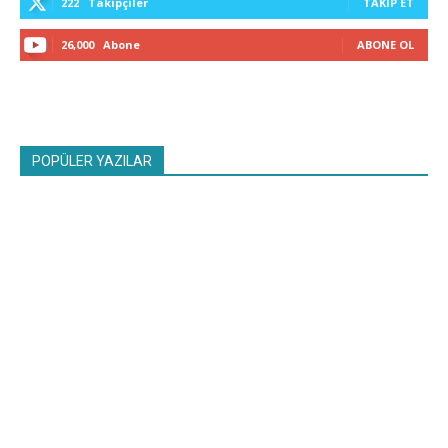
222
Takipçiler
TAKIP ET
26,000
Abone
ABONE OL
POPÜLER YAZILAR