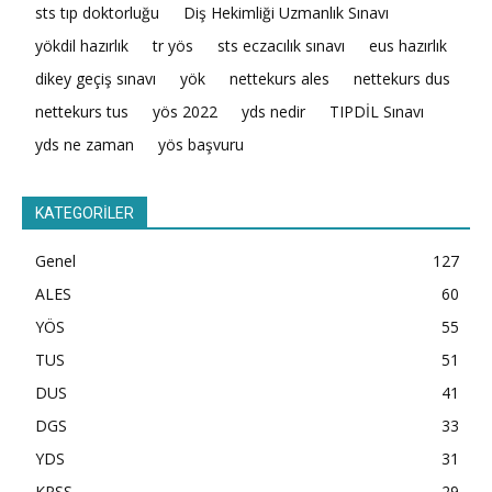
sts tıp doktorluğu
Diş Hekimliği Uzmanlık Sınavı
yökdil hazırlık
tr yös
sts eczacılık sınavı
eus hazırlık
dikey geçiş sınavı
yök
nettekurs ales
nettekurs dus
nettekurs tus
yös 2022
yds nedir
TIPDİL Sınavı
yds ne zaman
yös başvuru
KATEGORİLER
Genel
127
ALES
60
YÖS
55
TUS
51
DUS
41
DGS
33
YDS
31
KPSS
29