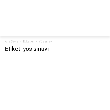
netteKURS
Ana Sayfa
Etiketler
Yös sınavı
Etiket: yös sınavı