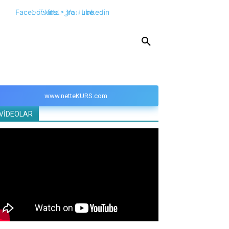
Facebook
Twitter
Instagram
Youtube
Linkedin
KPSS
DGS
YKS
YÖS
DİĞER
www.netteKURS.com
VİDEOLAR