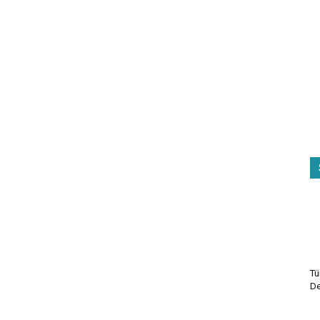
Tü
De