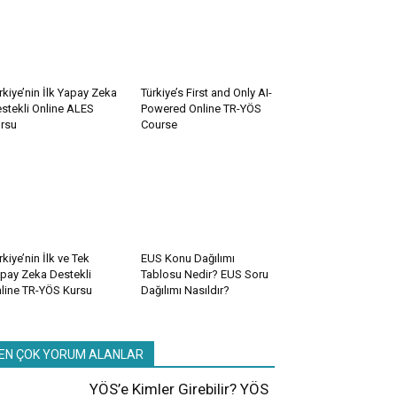
rkiye’nin İlk Yapay Zeka
Türkiye’s First and Only AI-
stekli Online ALES
Powered Online TR-YÖS
rsu
Course
rkiye’nin İlk ve Tek
EUS Konu Dağılımı
pay Zeka Destekli
Tablosu Nedir? EUS Soru
line TR-YÖS Kursu
Dağılımı Nasıldır?
EN ÇOK YORUM ALANLAR
YÖS’e Kimler Girebilir? YÖS