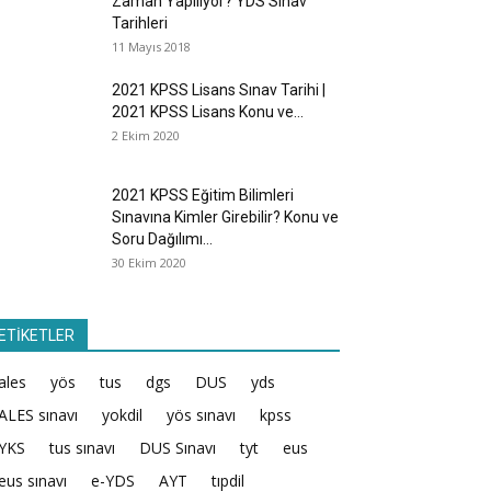
Zaman Yapılıyor? YDS Sınav
Tarihleri
11 Mayıs 2018
2021 KPSS Lisans Sınav Tarihi |
2021 KPSS Lisans Konu ve...
2 Ekim 2020
2021 KPSS Eğitim Bilimleri
Sınavına Kimler Girebilir? Konu ve
Soru Dağılımı...
30 Ekim 2020
ETİKETLER
ales
yös
tus
dgs
DUS
yds
ALES sınavı
yokdil
yös sınavı
kpss
YKS
tus sınavı
DUS Sınavı
tyt
eus
eus sınavı
e-YDS
AYT
tıpdil