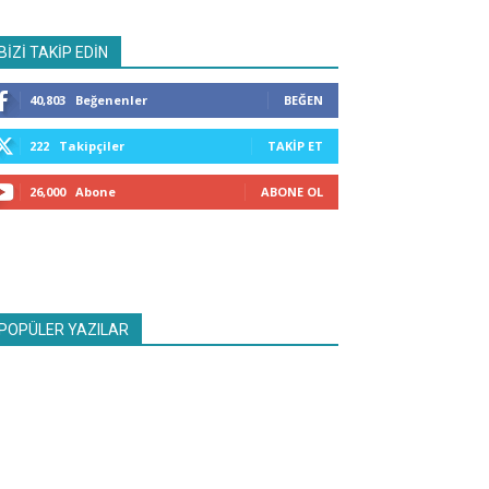
BİZİ TAKİP EDİN
40,803
Beğenenler
BEĞEN
222
Takipçiler
TAKIP ET
26,000
Abone
ABONE OL
POPÜLER YAZILAR