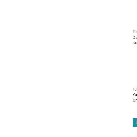
Tü
De
Ku
Tü
Ya
On