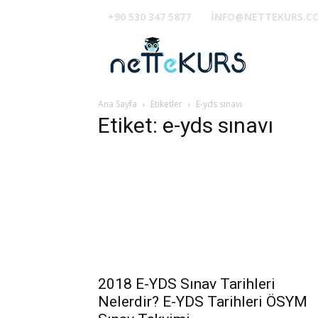
+90 530 347 5877
INFO@NETTEKURS.C
TUS
Ana Sayfa
Etiketler
E-yds sınavı
Etiket: e-yds sınavı
2018 E-YDS Sınav Tarihleri
Nelerdir? E-YDS Tarihleri ÖSYM