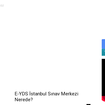
OM
DUS
EUS
SAHU
STS
TIPDİL
YÖKDİL
YDS
ALES
E-YDS İstanbul Sınav Merkezi
Nerede?