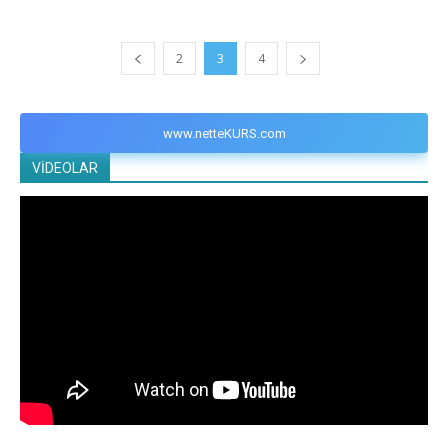
2
3
4
www.netteKURS.com
VİDEOLAR