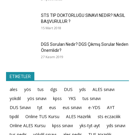
STS TIP DOKTORLUĞU SINAVI NEDİR? NASIL
BAŞVURULUR ?
15 Mart 2018
DGS Soruları Nedir? DGS Çıkmış Sorular Neden
Önemlidir?
27 Kasım 2019
ETİKETLER
ales
yös
tus
dgs
DUS
yds
ALES sınavı
yokdil
yös sınavı
kpss
YKS
tus sınavı
DUS Sınavı
tyt
eus
eus sınavı
e-YDS
AYT
tıpdil
Online TUS Kursu
ALES Hazırlık
sts eczacılık
Online ALES Kursu
kpss sınavı
yks-tyt-ayt
yds sınavı
tus nedir
yökdil sınavı
ales nedir
TUS Hazırlık