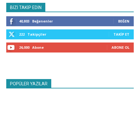
BİZİ TAKİP EDİN
40,803
Beğenenler
BEĞEN
222
Takipçiler
TAKIP ET
26,000
Abone
ABONE OL
POPÜLER YAZILAR