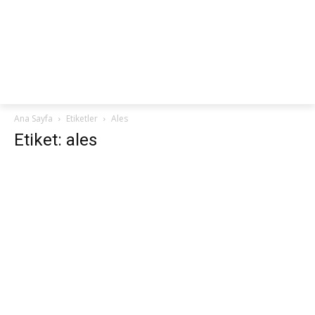
netteKURS
Ana Sayfa
Etiketler
Ales
Etiket: ales