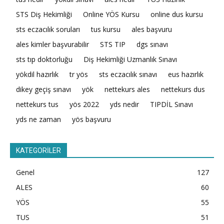
STS Diş Hekimliği
Online YÖS Kursu
online dus kursu
sts eczacılık soruları
tus kursu
ales başvuru
ales kimler başvurabilir
STS TIP
dgs sınavı
sts tıp doktorluğu
Diş Hekimliği Uzmanlık Sınavı
yökdil hazırlık
tr yös
sts eczacılık sınavı
eus hazırlık
dikey geçiş sınavı
yök
nettekurs ales
nettekurs dus
nettekurs tus
yös 2022
yds nedir
TIPDİL Sınavı
yds ne zaman
yös başvuru
KATEGORİLER
Genel
127
ALES
60
YÖS
55
TUS
51