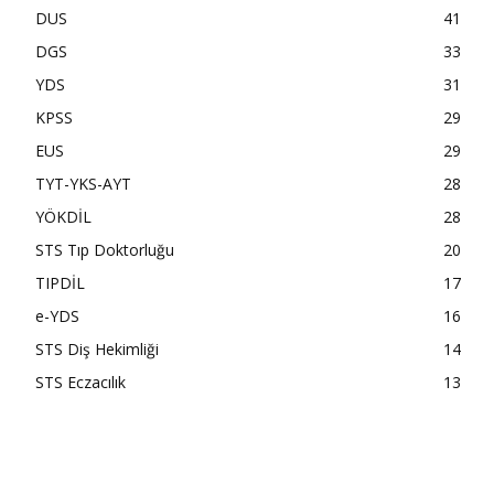
DUS
41
DGS
33
YDS
31
KPSS
29
EUS
29
TYT-YKS-AYT
28
YÖKDİL
28
STS Tıp Doktorluğu
20
TIPDİL
17
e-YDS
16
STS Diş Hekimliği
14
STS Eczacılık
13