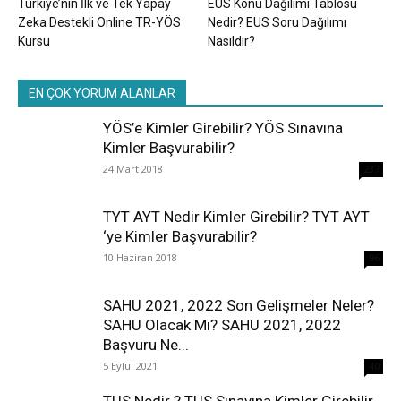
Türkiye’nin İlk ve Tek Yapay
EUS Konu Dağılımı Tablosu
Zeka Destekli Online TR-YÖS
Nedir? EUS Soru Dağılımı
Kursu
Nasıldır?
EN ÇOK YORUM ALANLAR
YÖS’e Kimler Girebilir? YÖS Sınavına
Kimler Başvurabilir?
24 Mart 2018
237
TYT AYT Nedir Kimler Girebilir? TYT AYT
‘ye Kimler Başvurabilir?
10 Haziran 2018
96
SAHU 2021, 2022 Son Gelişmeler Neler?
SAHU Olacak Mı? SAHU 2021, 2022
Başvuru Ne...
5 Eylül 2021
40
TUS Nedir ? TUS Sınavına Kimler Girebilir