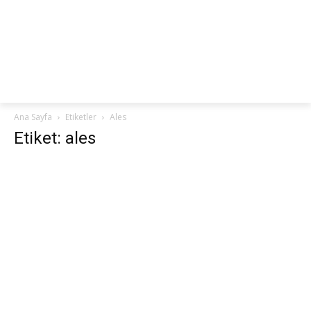
netteKURS
Ana Sayfa
Etiketler
Ales
Etiket: ales