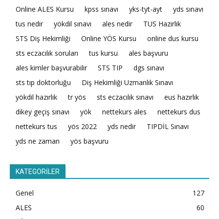
Online ALES Kursu
kpss sınavı
yks-tyt-ayt
yds sınavı
tus nedir
yökdil sınavı
ales nedir
TUS Hazırlık
STS Diş Hekimliği
Online YÖS Kursu
online dus kursu
sts eczacılık soruları
tus kursu
ales başvuru
ales kimler başvurabilir
STS TIP
dgs sınavı
sts tıp doktorluğu
Diş Hekimliği Uzmanlık Sınavı
yökdil hazırlık
tr yös
sts eczacılık sınavı
eus hazırlık
dikey geçiş sınavı
yök
nettekurs ales
nettekurs dus
nettekurs tus
yös 2022
yds nedir
TIPDİL Sınavı
yds ne zaman
yös başvuru
KATEGORİLER
Genel
127
ALES
60