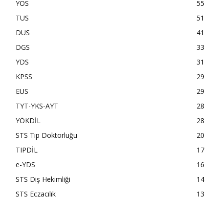
YÖS
55
TUS
51
DUS
41
DGS
33
YDS
31
KPSS
29
EUS
29
TYT-YKS-AYT
28
YÖKDİL
28
STS Tıp Doktorluğu
20
TIPDİL
17
e-YDS
16
STS Diş Hekimliği
14
STS Eczacılık
13