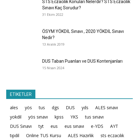
STS Eczacılık Konuları Nelerdir? STS Eczacılık
Sınavı Kaç Sorudur?
31 Ekim 2022
ÖSYM YÖKDİL Sınavı , 2020 YÖKDİL Sınavı
Nedir?
13 Aralık 2019
DUS Taban Puanları ve DUS Kontenjanları
15 Nisan 2024
ETİKETLER
ales
yös
tus
dgs
DUS
yds
ALES sınavı
yokdil
yös sınavı
kpss
YKS
tus sınavı
DUS Sınavı
tyt
eus
eus sınavı
e-YDS
AYT
tıpdil
Online TUS Kursu
ALES Hazırlık
sts eczacılık