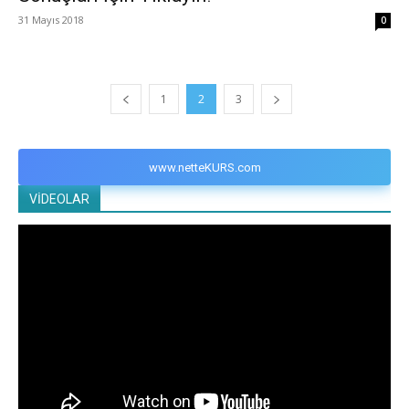
31 Mayıs 2018
0
1
2
3
www.netteKURS.com
VİDEOLAR