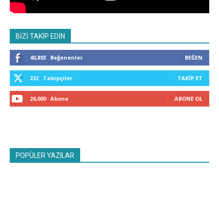
BİZİ TAKİP EDİN
40,803
Beğenenler
BEĞEN
222
Takipçiler
TAKIP ET
26,000
Abone
ABONE OL
POPÜLER YAZILAR